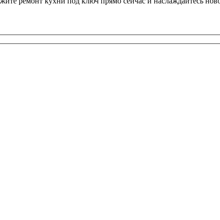
ажите ремонт кухни под ключ прямо сейчас и наслаждайтесь нов