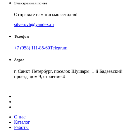
Электронная почта
Отправьте нам письмо сегодня!
silverpvh@yandex.ru
Телефон
+7 (958) 111-85-60
Telegram
Адрес
г. Санкт-Петербург, поселок Шушары, 1-й Бадаевский
проезд, дом 9, строение 4
Как добраться
API Карт
Условия использования
О нас
Каталог
Работы