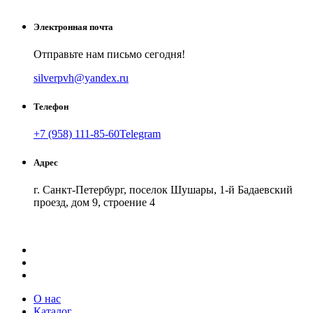
Электронная почта
Отправьте нам письмо сегодня!
silverpvh@yandex.ru
Телефон
+7 (958) 111-85-60
Telegram
Адрес
г. Санкт-Петербург, поселок Шушары, 1-й Бадаевский
проезд, дом 9, строение 4
Как добраться
API Карт
Условия использования
О нас
Каталог