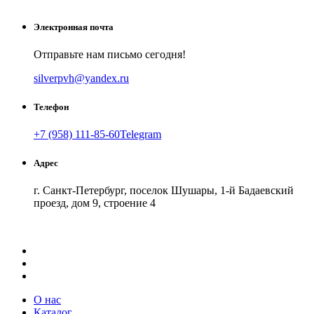
Электронная почта
Отправьте нам письмо сегодня!
silverpvh@yandex.ru
Телефон
+7 (958) 111-85-60
Telegram
Адрес
г. Санкт-Петербург, поселок Шушары, 1-й Бадаевский
проезд, дом 9, строение 4
Как добраться
API Карт
Условия использования
О нас
Каталог