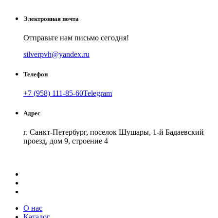
Электронная почта
Отправьте нам письмо сегодня!
silverpvh@yandex.ru
Телефон
+7 (958) 111-85-60
Telegram
Адрес
г. Санкт-Петербург, поселок Шушары, 1-й Бадаевский
проезд, дом 9, строение 4
Как добраться
API Карт
Условия использования
О нас
Каталог