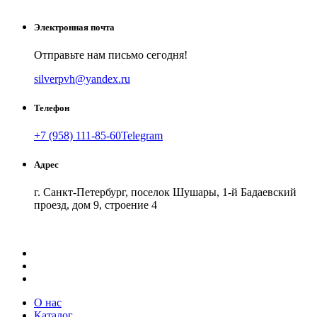
Электронная почта
Отправьте нам письмо сегодня!
silverpvh@yandex.ru
Телефон
+7 (958) 111-85-60
Telegram
Адрес
г. Санкт-Петербург, поселок Шушары, 1-й Бадаевский
проезд, дом 9, строение 4
Как добраться
API Карт
Условия использования
О нас
Каталог