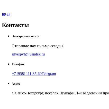
RF-14
Контакты
Электронная почта
Отправьте нам письмо сегодня!
silverpvh@yandex.ru
Телефон
+7 (958) 111-85-60
Telegram
Как добраться
Создать свою карту
Адрес
г. Санкт-Петербург, поселок Шушары, 1-й Бадаевский проезд, дом 9, 
г. Санкт-Петербург, поселок Шушары, 1-й Бадаевский прое