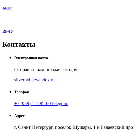
AR07
RF-10
Контакты
Электронная почта
Отправьте нам письмо сегодня!
silverpvh@yandex.ru
Телефон
+7 (958) 111-85-60
Telegram
Как добраться
Создать свою карту
Адрес
г. Санкт-Петербург, поселок Шушары, 1-й Бадаевский проезд, дом 9, 
г. Санкт-Петербург, поселок Шушары, 1-й Бадаевский прое