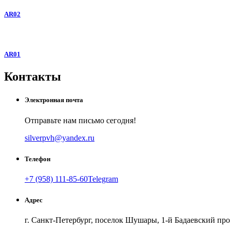
AR02
AR01
Контакты
Электронная почта
Отправьте нам письмо сегодня!
silverpvh@yandex.ru
Телефон
+7 (958) 111-85-60
Telegram
Как добраться
Создать свою карту
Адрес
г. Санкт-Петербург, поселок Шушары, 1-й Бадаевский проезд, дом 9, 
г. Санкт-Петербург, поселок Шушары, 1-й Бадаевский прое